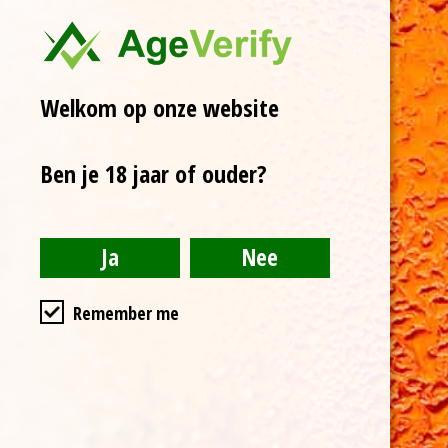
Bitterheid:
30 EBU
Kleur:
75 EBC
Schenktemperatuur: 8
Welkom op onze website
tot 12 graden Celsius
Zeglis Herfsthout is
Ben je 18 jaar of ouder?
een herfstbock
gebrouwen met
toevoeging van
kersenhoutgerookte
mout. Deze bijzondere
Remember me
mout geeft het bier
een subtiel kersen-
aroma dat goed past
bij de karamel- en
cacaotonen in het bier.