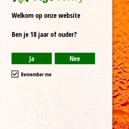
Zeglis Dennen
Zeglis IPA
Welkom op onze website
1 Zeglisglas
Bierviltjes Zeglis
Ben je 18 jaar of ouder?
3 kaarsen
Hemelse Brownie
Koekjes van Sencha
Kaasje van Daan
Blankendaal
Remember me
Nootjes van Daan
Blankendaal
Nougat van Daan
Blankendaal
Dadelbrood
Chutney
Truffels